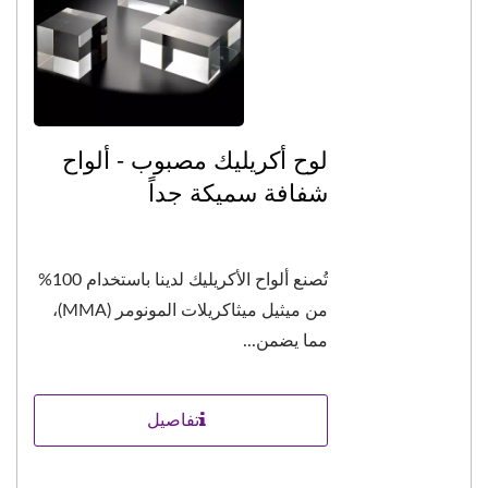
لوح أكريليك مصبوب - ألواح
شفافة سميكة جداً
تُصنع ألواح الأكريليك لدينا باستخدام 100%
من ميثيل ميثاكريلات المونومر (MMA)،
مما يضمن...
تفاصيل