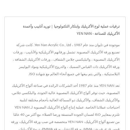
ترقيات عملية لوح الأكريليك وابتكار التكنولوجيا | توريد أنابيب وأعمدة
الأكريليك للصناعة - YEN NAN
موجودة في تايوان منذ عام 1987 ، Yen Nan Acrylic Co., Ltd. كانت شركة
تصنيع ورقة الأكريليك المصبوبة. تشمل ورقاتهم الأكريليكية والأنابيب ، ورقات
الأكريليك المصبوبة ، والبليكسي جلاس الشفاف ، ورقات الأكريليك الشفافة ،
ورقة الأكريليك ذات القياس السميك ، والدروع الأكريليكية ومواد البوليمر
البلاستيكية ، والتي يتم بيعها في جميع أنحاء العالم مع شهادة ISO.
تعد YEN NAN منذ عام 1987 أحد الشركات الرائدة في صناعة ألواح الأكريليك
المصبوبة، حيث توفر ألواح الأكريليك المصبوبة عالية الجودة، والبلكسي جلاس،
والأكريليك الشفاف، والأكريليك ذو السماكة العالية بأحجام مختلفة لتلبية
احتياجات عملائنا الخاصة. عملية إنتاج ألواح الأكريليك المصبوبة لـ YEN NAN
تلتزم بمعايير ISO لضمان الجودة المتسقة ورضا العملاء. مع أكثر من 40 عامًا
من تصنيع ألواح الأكريليك، YEN NAN متخصصة في صب ورقة الأكريليك، ورقة
قوس قزح، فيرجن MMA، ورقة الانتشار، ورقة PMMA، دروع الأكريليك،