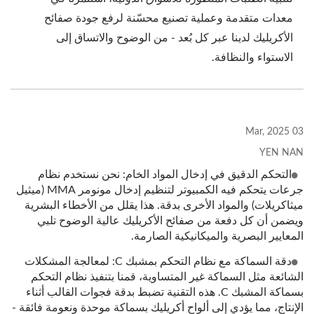
معدات متقدمة وعملية تصنيع محسّنة لرفع جودة صفائح
الأكريليك لدينا عبر كل بُعد - من الوضوح والاتساق إلى
الاستواء والنظافة.
03 Mar, 2025
YEN NAN
التحكم الدقيق في إدخال المواد الخام: نحن نستخدم نظام
جرعات يتحكم فيه الكمبيوتر لتنظيم إدخال مونومر MMA (ميثيل
ميثاكريلات) والمواد الأخرى بدقة. هذا يقلل من الأخطاء البشرية
ويضمن أن كل دفعة من صفائح الأكريليك عالية الوضوح تلبي
المعايير البصرية والميكانيكية الصارمة.
دقة السماكة مع نظام التحكم بمشبك C: لمعالجة المشكلات
الشائعة مثل السماكة غير المتساوية، قمنا بتنفيذ نظام التحكم
بسماكة المشبك C. هذه التقنية تضبط بدقة فجوات القالب أثناء
الإنتاج، مما يؤدي إلى ألواح أكريليك بسماكة موحدة ونعومة فائقة -