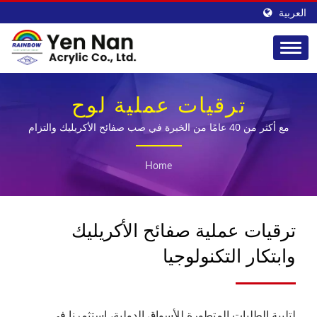
العربية
ترقيات عملية لوح
الأكريليك وابتكار
مع أكثر من 40 عامًا من الخبرة في صب صفائح الأكريليك والتزام
ثابت بمراقبة الجودة، أصبحت YEN NAN بارزة كأحد الشركات
التكنولوجيا | توريد أنابيب
الرائدة في تصنيع صفائح الأكريليك في آسيا.
Home
وأعمدة الأكريليك للصناعة
- YEN NAN
ترقيات عملية صفائح الأكريليك
وابتكار التكنولوجيا
لتلبية الطلبات المتطورة للأسواق الدولية، استثمرنا في