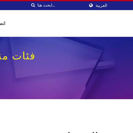
العربية
اتص
فئات منتج