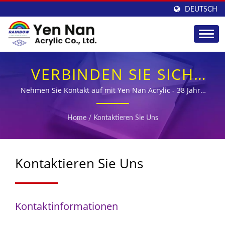
DEUTSCH
VERBINDEN SIE SICH
MIT TAIWANS
Nehmen Sie Kontakt auf mit Yen Nan Acrylic - 38 Jahre
Fertigungsexzellenz
FÜHRENDEM
Home
/
Kontaktieren Sie Uns
HERSTELLER VON
GEGOSSENEM
Kontaktieren Sie Uns
ACRYLGLAS
Kontaktinformationen