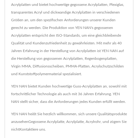
Acrylplatten und bietet hochwertige gegossene Acrylplatten, Plexiglas,
transparentes Acryl und dickwandige Acrylplatten in verschiedenen
Größen an, um den spezifischen Anforderungen unserer Kunden
gerecht zu werden. Die Produktion von YEN NAN's gegossenen
Acrylplatten entspricht den ISO-Standards, um eine gleichbleibende
Qualität und Kundenzufriedenheit zu gewährleisten. Mit mehr als 40
Jahren Erfahrung in der Herstellung von Acrylplatten ist YEN NAN auf
die Herstellung von gegossenen Acrylplatten, Regenbogenplatten,
Virgin MMA, Diffusionsscheiben, PMMA-Platten, Acrylschutzschilden
und Kunststoffpolymermaterial spezialisiert.
YEN NAN bietet Kunden hochwertige Guss-Acrylplatten an, sowohl mit
fortschrittlicher Technologie als auch mit 36 Jahren Erfahrung. YEN
NAN stellt sicher, dass die Anforderungen jedes Kunden erfüllt werden.
YEN NAN heißt Sie herzlich willkommen, sich unsere Qualitätsprodukte
anzusehen
Gegossene Acrylplatte
,
Acrylplatte
,
Acrylrohr
, und zögern Sie
nicht
Kontaktiere uns
.