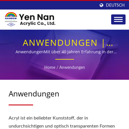
DEUTSCH
ANWENDUNGEN |
ACRYLROHR- UND -
AnwendungenMit über 40 Jahren Erfahrung in der
Herstellung von Acrylplatten und einem
STABVERSORGUNG FÜR
unerschütterlichen Engagement für Qualitätskontrolle
Home
/
Anwendungen
hat YEN NAN sich als führender Hersteller von
DIE INDUSTRIE - YEN
Acrylplatten in Asien etabliert.
NAN
Anwendungen
Acryl ist ein beliebter Kunststoff, der in
undurchsichtigen und optisch transparenten Formen