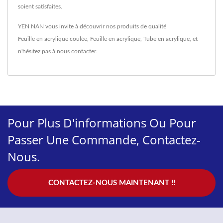
soient satisfaites.
YEN NAN vous invite à découvrir nos produits de qualité
Feuille en acrylique coulée
,
Feuille en acrylique
,
Tube en acrylique
, et
n'hésitez pas à
nous contacter
.
Pour Plus D'informations Ou Pour
Passer Une Commande, Contactez-
Nous.
CONTACTEZ-NOUS MAINTENANT !!