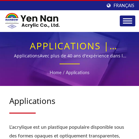
FRANÇAIS
APPLICATIONS |
FOURNITURE DE TUBES
ApplicationsAvec plus de 40 ans d'expérience dans le
moulage de feuilles acryliques et un engagement
ET TIGES ACRYLIQUES
inébranlable envers le contrôle de la qualité, YEN NAN
Home
/
Applications
s'est imposé comme un fabricant de feuilles acryliques
POUR L'INDUSTRIE -
de premier plan en Asie.
YEN NAN
Applications
L'acrylique est un plastique populaire disponible sous
des formes opaques et optiquement transparentes,