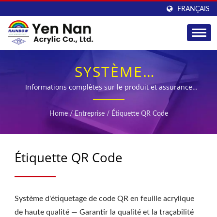
FRANÇAIS
SYSTÈME
D'ÉTIQUETAGE QR
Informations complètes sur le produit et assurance
qualité grâce à une technologie QR innovante
CODE AVANCÉ POUR LA
Home
/
Entreprise
/
Étiquette QR Code
TRAÇABILITÉ DES
FEUILLES ACRYLIQUES
Étiquette QR Code
PREMIUM
Système d'étiquetage de code QR en feuille acrylique
de haute qualité — Garantir la qualité et la traçabilité