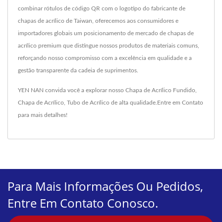
combinar rótulos de código QR com o logotipo do fabricante de
chapas de acrílico de Taiwan, oferecemos aos consumidores e
importadores globais um posicionamento de mercado de chapas de
acrílico premium que distingue nossos produtos de materiais comuns,
reforçando nosso compromisso com a excelência em qualidade e a
gestão transparente da cadeia de suprimentos.
YEN NAN convida você a explorar nosso
Chapa de Acrílico Fundido
,
Chapa de Acrílico
,
Tubo de Acrílico
de alta qualidade.
Entre em Contato
para mais detalhes!
Para Mais Informações Ou Pedidos,
Entre Em Contato Conosco.