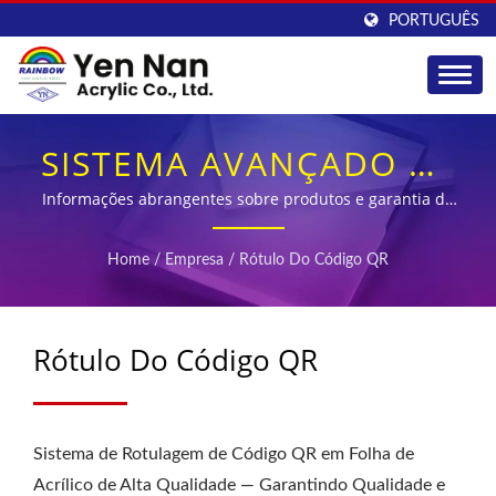
PORTUGUÊS
SISTEMA AVANÇADO DE
ROTULAGEM COM
Informações abrangentes sobre produtos e garantia de
qualidade através de tecnologia QR inovadora
CÓDIGO QR PARA
Home
/
Empresa
/
Rótulo Do Código QR
RASTREABILIDADE DE
CHAPAS DE ACRÍLICO
Rótulo Do Código QR
PREMIUM
Sistema de Rotulagem de Código QR em Folha de
Acrílico de Alta Qualidade — Garantindo Qualidade e