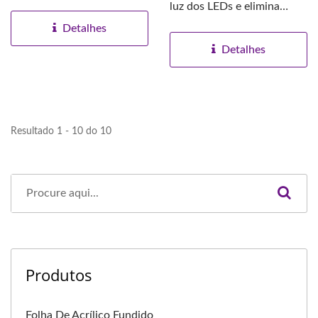
monômero de
luz dos LEDs e elimina
Metacrilato...
pontos quentes.
Detalhes
Detalhes
Resultado 1 - 10 do 10
Produtos
Folha De Acrílico Fundido