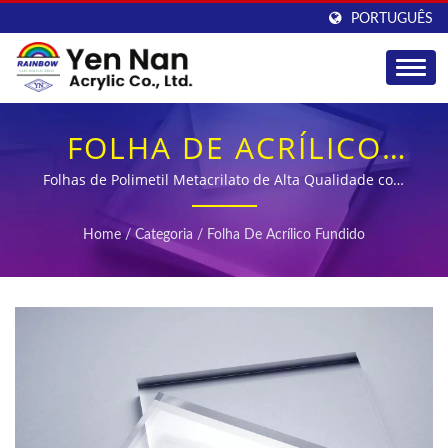
PORTUGUÊS
FOLHA DE ACRÍLICO
FUNDIDO
Folhas de Polimetil Metacrilato de Alta Qualidade com
Excelente Transparência e Resistência às Intempéries
PROFISSIONAL &
Home
/
Categoria
/
Folha De Acrílico Fundido
SOLUÇÕES DE PMMA
PLEXIGLASS