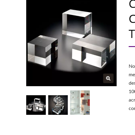
C
C
T
No
me
de
10
ac
co