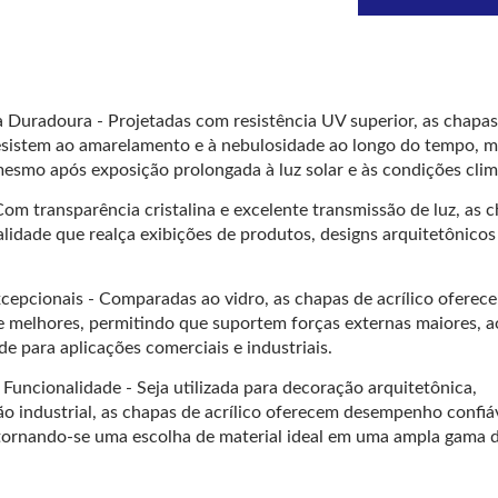
a Duradoura - Projetadas com resistência UV superior, as chapas
as resistem ao amarelamento e à nebulosidade ao longo do tempo,
esmo após exposição prolongada à luz solar e às condições clim
om transparência cristalina e excelente transmissão de luz, as 
ualidade que realça exibições de produtos, designs arquitetônicos
xcepcionais - Comparadas ao vidro, as chapas de acrílico ofere
nte melhores, permitindo que suportem forças externas maiores,
 para aplicações comerciais e industriais.
a Acrílica Transparente
Verde Translúcido
Funcionalidade - Seja utilizada para decoração arquitetônica,
ção industrial, as chapas de acrílico oferecem desempenho confiá
 tornando-se uma escolha de material ideal em uma ampla gama 