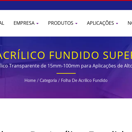
AL
EMPRESA
PRODUTOS
APLICAÇÕES
N
ACRÍLICO FUNDIDO SUPE
ARENTES COM ESTABILIZ
rílico Transparente de 15mm-100mm para Aplicações de A
Home
/
Categoria
/
Folha De Acrílico Fundido