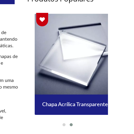
 de
 mantendo
áticas.
chapas de
 e
cem uma
 ao mesmo
Chapa Acrílica Transparente
vel,
de