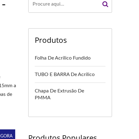
 -
Produtos
Folha De Acrílico Fundido
TUBO E BARRA De Acrílico
e
e 15mm a
Chapa De Extrusão De
pas de
PMMA
.
Produtos Populares
AGORA