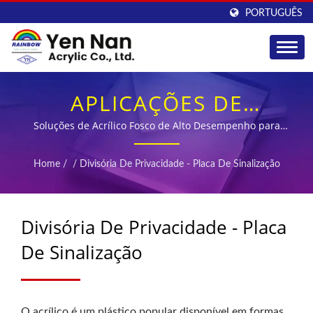
PORTUGUÊS
APLICAÇÕES DE
FOLHAS DE ACRÍLICO
Soluções de Acrílico Fosco de Alto Desempenho para
Divisórias Comerciais e Sinalização Profissional
FOSCO DE UM LADO
Home
/
/
Divisória De Privacidade - Placa De Sinalização
PARA DIVISÓRIAS DE
PRIVACIDADE E PLACAS
Divisória De Privacidade - Placa
DE SINALIZAÇÃO
De Sinalização
O acrílico é um plástico popular disponível em formas