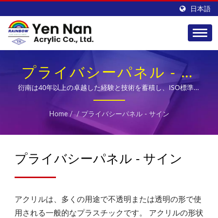
日本語
プライバシーパネル - サ
イン
衍南は40年以上の卓越した経験と技術を蓄積し、ISO標準の
作業プロセスを実施し、厳格な品質管理制度を確立すること
で、アジアでトップクラスの高品質なアクリル板の供給者と
Home
/
/
プライバシーパネル - サイン
なりました。
プライバシーパネル - サイン
アクリルは、多くの用途で不透明または透明の形で使
用される一般的なプラスチックです。 アクリルの形状