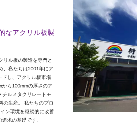
門的なアクリル板製
アクリル板の製造を専門と
、私たちは2001年にア
ードし、アクリル板市場
から100mmの厚さのア
（メチルメタクリレートモ
料の生産。 私たちのプロ
ライン環境を継続的に改善
の追求の基礎です。