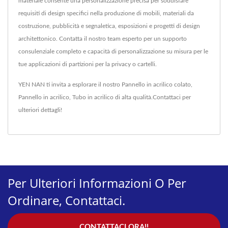
materiale consente una personalizzazione precisa per soddisfare
requisiti di design specifici nella produzione di mobili, materiali da
costruzione, pubblicità e segnaletica, esposizioni e progetti di design
architettonico. Contatta il nostro team esperto per un supporto
consulenziale completo e capacità di personalizzazione su misura per le
tue applicazioni di partizioni per la privacy o cartelli.
YEN NAN ti invita a esplorare il nostro
Pannello in acrilico colato
,
Pannello in acrilico
,
Tubo in acrilico
di alta qualità.
Contattaci
per
ulteriori dettagli!
Per Ulteriori Informazioni O Per
Ordinare, Contattaci.
CONTATTACI ORA!!