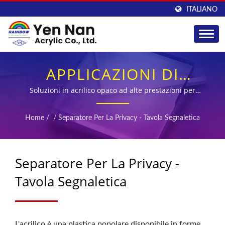
ITALIANO
APPLICAZIONI DI
LASTRE IN ACRILICO
Soluzioni in acrilico opaco ad alte prestazioni per
partizioni commerciali e segnaletica professionale
OPACO SU UN LATO
Home
/
/
Separatore Per La Privacy - Tavola Segnaletica
PER PARTIZIONI DI
PRIVACY E PANNELLI
Separatore Per La Privacy -
INFORMATIVI
Tavola Segnaletica
L'acrilico è una plastica popolare disponibile in forme