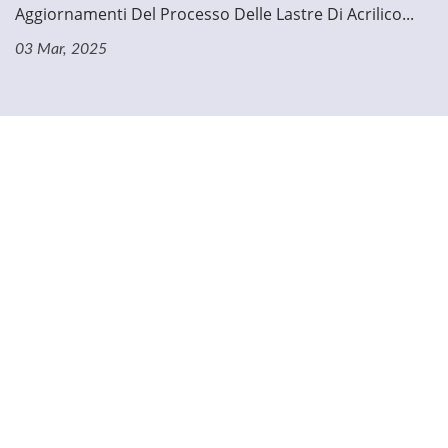
Aggiornamenti Del Processo Delle Lastre Di Acrilico...
03 Mar, 2025
Navigazione
Pagina Principale
Azienda
Prodotti
Applicazioni
Notizie
Contattaci