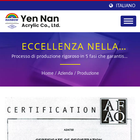
ITALIANO
ECCELLENZA NELLA
PRODUZIONE DI
Processo di produzione rigoroso in 5 fasi che garantisce
qualità dalla selezione dei materiali all'ispezione finale
LASTRE DI ACRILICO
Home
/
Azienda
/
Produzione
COLATO CERTIFICATA
ISO