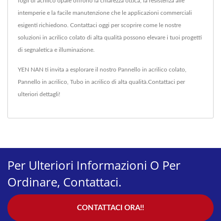
fogli di acrilico opale offrono la chiarezza ottica, la resistenza alle
intemperie e la facile manutenzione che le applicazioni commerciali
esigenti richiedono. Contattaci oggi per scoprire come le nostre
soluzioni in acrilico colato di alta qualità possono elevare i tuoi progetti
di segnaletica e illuminazione.
YEN NAN ti invita a esplorare il nostro
Pannello in acrilico colato
,
Pannello in acrilico
,
Tubo in acrilico
di alta qualità.
Contattaci
per
ulteriori dettagli!
Per Ulteriori Informazioni O Per
Ordinare, Contattaci.
CONTATTACI ORA!!