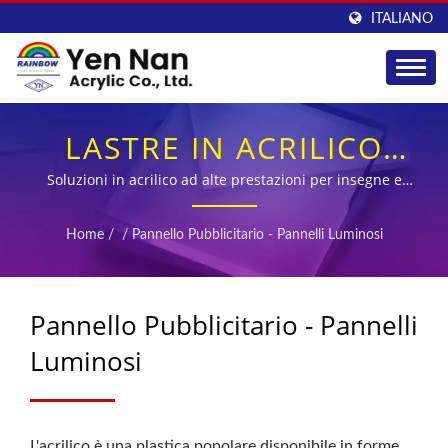
ITALIANO
LASTRE IN ACRILICO
OPALE PER PANNELLI
Soluzioni in acrilico ad alte prestazioni per insegne e
sistemi di display illuminati
PUBBLICITARI E
Home
/
/
Pannello Pubblicitario - Pannelli Luminosi
APPLICAZIONI DI
ILLUMINAZIONE
Pannello Pubblicitario - Pannelli
Luminosi
L'acrilico è una plastica popolare disponibile in forme