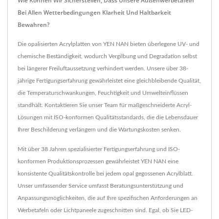
Wie Können Wir Sicherstellen, Dass Unsere Außenwerbetafeln
Bei Allen Wetterbedingungen Klarheit Und Haltbarkeit
Bewahren?
Die opalisierten Acrylplatten von YEN NAN bieten überlegene UV- und
chemische Beständigkeit, wodurch Vergilbung und Degradation selbst
bei längerer Freiluftaussetzung verhindert werden. Unsere über 38-
jährige Fertigungserfahrung gewährleistet eine gleichbleibende Qualität,
die Temperaturschwankungen, Feuchtigkeit und Umwelteinflüssen
standhält. Kontaktieren Sie unser Team für maßgeschneiderte Acryl-
Lösungen mit ISO-konformen Qualitätsstandards, die die Lebensdauer
Ihrer Beschilderung verlängern und die Wartungskosten senken.
Mit über 38 Jahren spezialisierter Fertigungserfahrung und ISO-
konformen Produktionsprozessen gewährleistet YEN NAN eine
konsistente Qualitätskontrolle bei jedem opal gegossenen Acrylblatt.
Unser umfassender Service umfasst Beratungsunterstützung und
Anpassungsmöglichkeiten, die auf Ihre spezifischen Anforderungen an
Werbetafeln oder Lichtpaneele zugeschnitten sind. Egal, ob Sie LED-