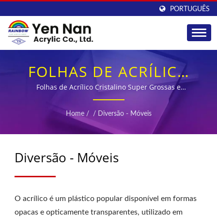
PORTUGUÊS
FOLHAS DE ACRÍLICO
FUNDIDO PARA MÓVEIS
Folhas de Acrílico Cristalino Super Grossas e
Estabilizadas UV para Design de Móveis Premium
E APLICAÇÕES DE
Home
/
/
Diversão - Móveis
DIVERSÃO
Diversão - Móveis
O acrílico é um plástico popular disponível em formas
opacas e opticamente transparentes, utilizado em