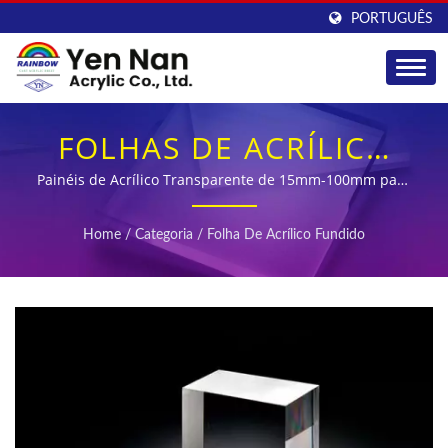
PORTUGUÊS
FOLHAS DE ACRÍLICO
FUNDIDO SUPER
Painéis de Acrílico Transparente de 15mm-100mm para
Aplicações de Alto Desempenho
GROSSAS E
Home
/
Categoria
/
Folha De Acrílico Fundido
TRANSPARENTES COM
ESTABILIZAÇÃO UV