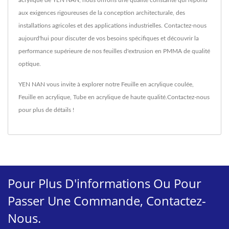
acrylique de YEN NAN, nous offrons une qualité constante qui répond
aux exigences rigoureuses de la conception architecturale, des
installations agricoles et des applications industrielles. Contactez-nous
aujourd'hui pour discuter de vos besoins spécifiques et découvrir la
performance supérieure de nos feuilles d'extrusion en PMMA de qualité
optique.
YEN NAN vous invite à explorer notre
Feuille en acrylique coulée
,
Feuille en acrylique
,
Tube en acrylique
de haute qualité.
Contactez-nous
pour plus de détails !
Pour Plus D'informations Ou Pour
Passer Une Commande, Contactez-
Nous.