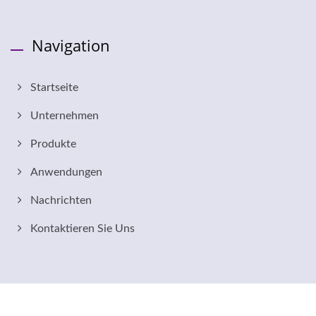
Navigation
Startseite
Unternehmen
Produkte
Anwendungen
Nachrichten
Kontaktieren Sie Uns
Copyright © 2026
Yen Nan Acrylic Co., Ltd.
All Rights Reserved.
Consulted & Designed by
Ready-Market