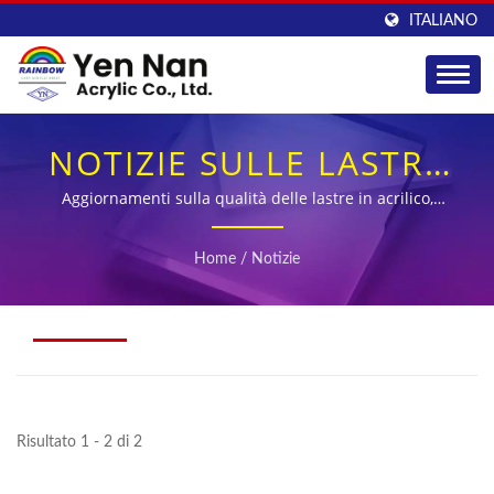
ITALIANO
NOTIZIE SULLE LASTRE
IN ACRILICO – YEN NAN
Aggiornamenti sulla qualità delle lastre in acrilico,
produzione e fornitura globale
Home
/
Notizie
Risultato 1 - 2 di 2