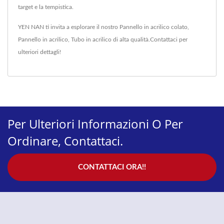
target e la tempistica.
YEN NAN ti invita a esplorare il nostro
Pannello in acrilico colato
,
Pannello in acrilico
,
Tubo in acrilico
di alta qualità.
Contattaci
per
ulteriori dettagli!
Per Ulteriori Informazioni O Per
Ordinare, Contattaci.
CONTATTACI ORA!!