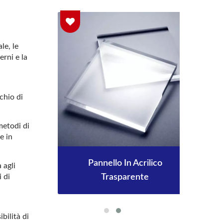
le, le
erni e la
chio di
 metodi di
e in
Pannello In Acrilico
 agli
Trasparente
i di
bilità di