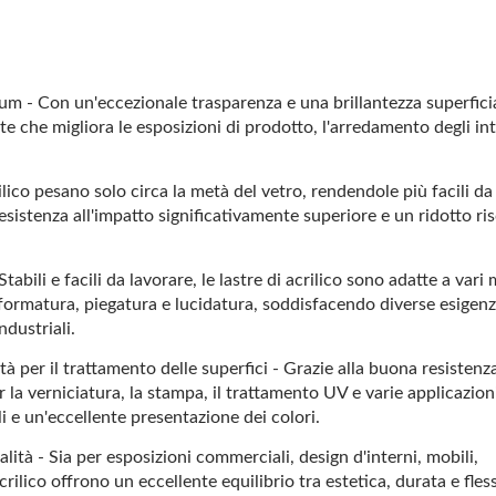
um - Con un'eccezionale trasparenza e una brillantezza superficia
te che migliora le esposizioni di prodotto, l'arredamento degli int
ilico pesano solo circa la metà del vetro, rendendole più facili da
sistenza all'impatto significativamente superiore e un ridotto ris
Stabili e facili da lavorare, le lastre di acrilico sono adatte a vari
moformatura, piegatura e lucidatura, soddisfacendo diverse esigenz
ndustriali.
Pannello In Acrilico
Verde Traslucido
 per il trattamento delle superfici - Grazie alla buona resistenza
Trasparente
r la verniciatura, la stampa, il trattamento UV e varie applicazion
li e un'eccellente presentazione dei colori.
lità - Sia per esposizioni commerciali, design d'interni, mobili,
crilico offrono un eccellente equilibrio tra estetica, durata e flessi