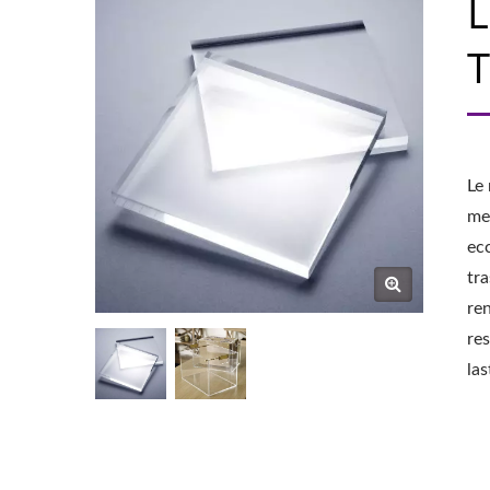
L
T
Le 
me
ecc
tra
re
res
las